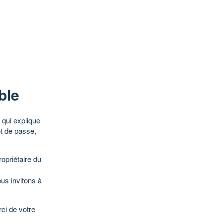
ble
qui explique
ot de passe,
opriétaire du
ous invitons à
ci de votre