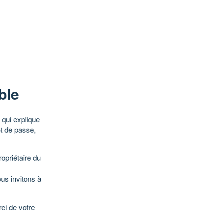
ble
qui explique
ot de passe,
opriétaire du
ous invitons à
ci de votre