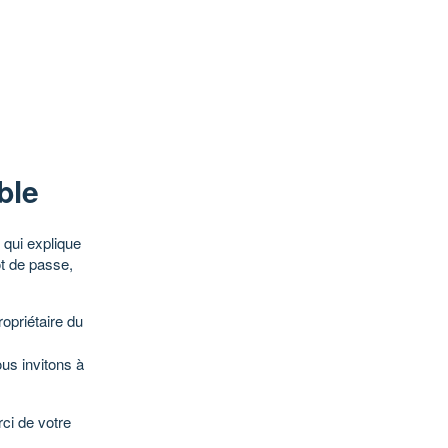
ble
qui explique
ot de passe,
opriétaire du
ous invitons à
ci de votre