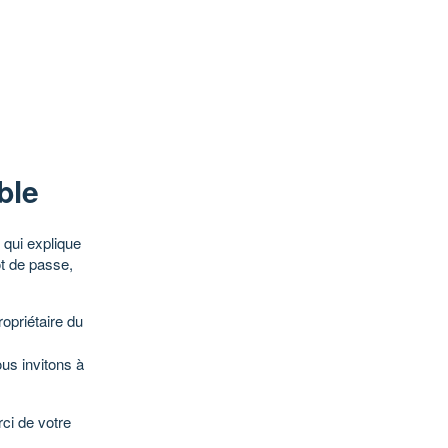
ble
qui explique
ot de passe,
opriétaire du
ous invitons à
ci de votre